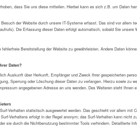
hoben, dass Sie uns diese mitteilen. Hierbei kann es sich z.B. um Daten hand
Besuch der Website durch unsere IT-Systeme erfasst. Das sind vor allem tec
ufrufs). Die Erfassung dieser Daten erfolgt automatisch, sobald Sie unsere 
e fehlerfreie Bereitstellung der Website zu gewährleisten. Andere Daten könn
hrer Daten?
tlich Auskunft über Herkunft, Empfänger und Zweck Ihrer gespeicherten pers
igung, Sperrung oder Löschung dieser Daten zu verlangen. Hierzu sowie zu 
m Impressum angegebenen Adresse an uns wenden. Des Weiteren steht Ihnen e
ietern
urf-Verhalten statistisch ausgewertet werden. Das geschieht vor allem mit 
urf-Verhaltens erfolgt in der Regel anonym; das Surf-Verhalten kann nicht zu
r sie durch die Nichtbenutzung bestimmter Tools verhindern. Detaillierte Inf