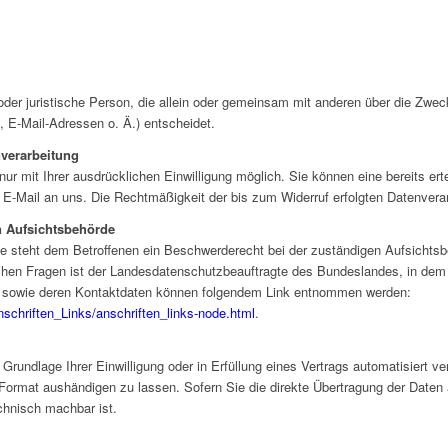
e oder juristische Person, die allein oder gemeinsam mit anderen über die Zwe
E-Mail-Adressen o. Ä.) entscheidet.
nverarbeitung
r mit Ihrer ausdrücklichen Einwilligung möglich. Sie können eine bereits ertei
r E-Mail an uns. Die Rechtmäßigkeit der bis zum Widerruf erfolgten Datenverar
n Aufsichtsbehörde
ße steht dem Betroffenen ein Beschwerderecht bei der zuständigen Aufsichts
ichen Fragen ist der Landesdatenschutzbeauftragte des Bundeslandes, in dem
n sowie deren Kontaktdaten können folgendem Link entnommen werden:
nschriften_Links/anschriften_links-node.html
.
Grundlage Ihrer Einwilligung oder in Erfüllung eines Vertrags automatisiert ver
ormat aushändigen zu lassen. Sofern Sie die direkte Übertragung der Daten 
echnisch machbar ist.