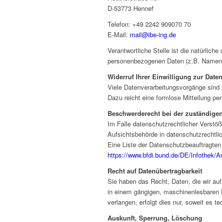
D-53773 Hennef
Telefon: +49 2242 909070 70
E-Mail:
mail@ibe-ing.de
Verantwortliche Stelle ist die natürlich
personenbezogenen Daten (z.B. Namen, 
Widerruf Ihrer Einwilligung zur Date
Viele Datenverarbeitungsvorgänge sind nu
Dazu reicht eine formlose Mitteilung pe
Beschwerderecht bei der zuständige
Im Falle datenschutzrechtlicher Verstö
Aufsichtsbehörde in datenschutzrechtl
Eine Liste der Datenschutzbeauftragte
https://www.bfdi.bund.de/DE/Infothek/A
Recht auf Datenübertragbarkeit
Sie haben das Recht, Daten, die wir auf 
in einem gängigen, maschinenlesbaren F
verlangen, erfolgt dies nur, soweit es t
Auskunft, Sperrung, Löschung