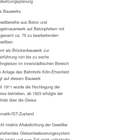
ndsetzungsplanung
es Bauwerks
wölbereihe aus Beton und
egelmauerwerk auf Betonpfeilern mit
sgesamt ca. 70 zu bearbeitenden
wölben
ent als Brückenbauwerk zur
erführung von bis zu sechs
hngleisen im innerstädtischen Bereich
e Anlage des Bahnhofs Köln-Ehrenfeld
egt auf diesem Bauwerk
it 1911 wurde die Hochlegung der
eise betrieben, ab 1923 erfolgte der
trieb über die Gleise
ematik/IST-Zustand
cht intakte Altabdichtung der Gewölbe
stehendes Gleisentwässerungssystem
cht intakt und zum Teil nicht vollständig