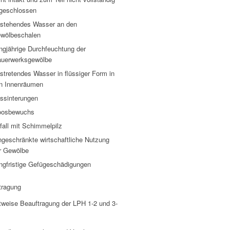
geschlossen
stehendes Wasser an den
wölbeschalen
ngjährige Durchfeuchtung der
uerwerksgewölbe
stretendes Wasser in flüssiger Form in
n Innenräumen
ssinterungen
osbewuchs
fall mit Schimmelpilz
ngeschränkte wirtschaftliche Nutzung
r Gewölbe
ngfristige Gefügeschädigungen
tragung
ttweise Beauftragung der LPH 1-2 und 3-