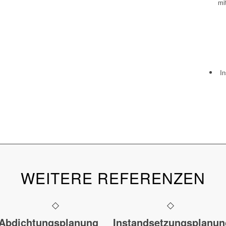
mi
In
WEITERE REFERENZEN
t
Abdichtungsplanung
Instandsetzungsplanun