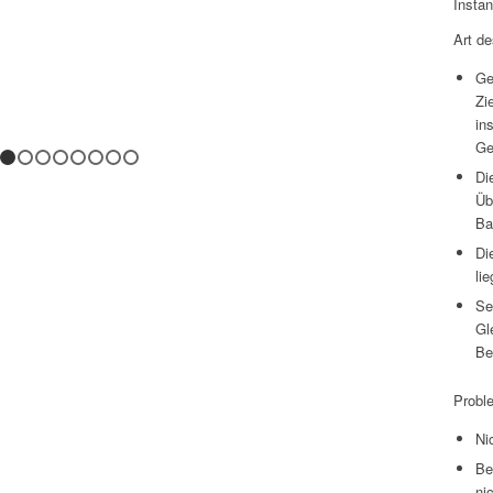
Insta
Art d
Ge
Zi
in
Ge
1
2
3
4
5
6
7
8
Di
Üb
Ba
Di
li
Se
Gl
Be
Probl
Ni
Be
ni