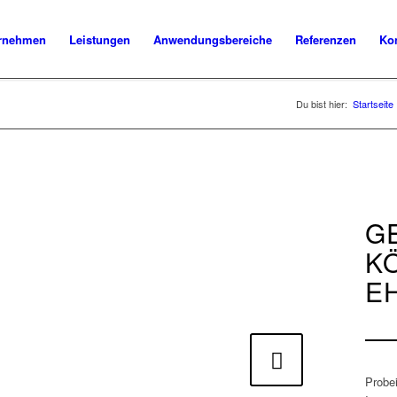
rnehmen
Leistungen
Anwendungsbereiche
Referenzen
Ko
Du bist hier:
Startseite
G
K
E
Weiter
Probe