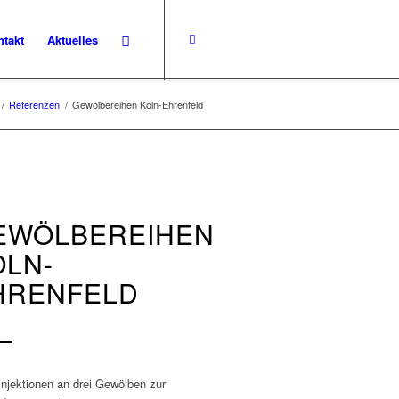
ntakt
Aktuelles
/
Referenzen
/
Gewölbereihen Köln-Ehrenfeld
EWÖLBEREIHEN
ÖLN-
HRENFELD
injektionen an drei Gewölben zur