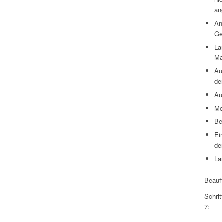
an
An
Ge
La
Ma
Au
de
Au
Mo
Be
Ei
de
La
Beauf
Schri
7: