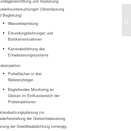
undlagenermittlung und Vorplanung
uwerksuntersuchungen (Veranlassung
d Begleitung)
Wasserbeprobung
Erkundungsbohrungen und
Bohrkernentnahmen
Kamerabefahrung des
Entwässerungssystems
obeinjektion
Probeflächen in drei
Referenzbögen
Begleitendes Monitoring an
Gleisen im Einflussbereich der
Probeinjektionen
standsetzungsplanung zur
ederherstellung der Gleisentwässerung
anung der Gewölbeabdichtung vorrangig